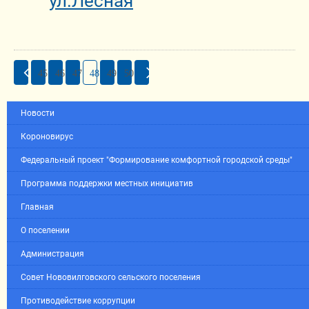
ул.Лесная
45
46
47
48
49
50
Новости
Короновирус
Федеральный проект "Формирование комфортной городской среды"
Программа поддержки местных инициатив
Главная
О поселении
Администрация
Совет Нововилговского сельского поселения
Противодействие коррупции