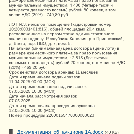
размере ежемесячного платежа за право пользования
муниципальным имуществом, 4 498 (Четыре тысячи
четыреста девяносто восемь) рублей 80 копеек, в том
числе НДС (20%) - 749,80 руб.
ЛОТ №3: нежилое помещение (кадастровый номер
10:20:0031401:816), общей площадью 20,4 кв.м.,
расположенное на первом этаже административного
здания по адресу: Республика Карелия, р-н Прионежский,
д. Вилга, пер. ПВО, д. 7, пом. 5.
Начальная (минимальная) цена договора (цена лота) в
размере ежемесячного платежа за право пользования
муниципальным имуществом, : 2 815 (Две тысячи
восемьсот пятнадцать) рублей 20 копеек, в том числе НДС
(20%) - 469,20 руб.
Срок действия договора аренды: 11 месяцев
Дата и время начала подачи заявок
11.04.2025 00:00 (МСК)
Дата и время окончания подачи заявок
07.05.2025 10:00 (МСК)
Дата начала рассмотрения заявок
07.05.2025
Дата и время начала проведения аукциона
12.05.2025 10:00 (МСК)
Номер процедуры 22000155470000000023
Документация_об_аукционе 1А.docx
(40 КБ)