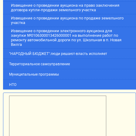
Извещение о проведении аукциона на право заключения
договора купли-продажи земельного участка
Извещение о проведении аукциона по продаже земельного
участка
Извещение о проведении электронного аукциона для
закупки №0106300013426000001 на выполнение работ по
ремонту автомобильной дороги по ул. Школьная в п. Новая
Вилга
"НАРОДНЫЙ БЮДЖЕТ":люди решают-власть исполняет
Территориальное самоуправление
Муниципальные программы
НТО