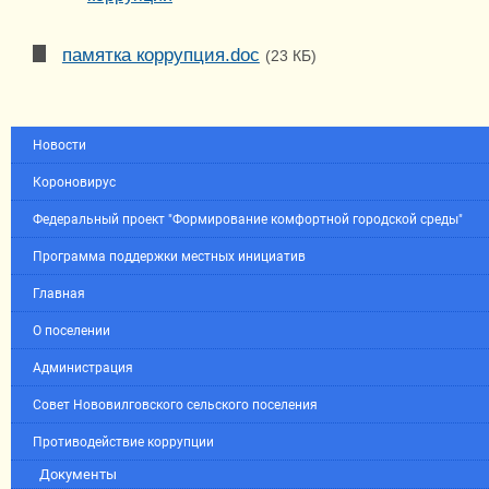
памятка коррупция.doc
(23 КБ)
Новости
Короновирус
Федеральный проект "Формирование комфортной городской среды"
Программа поддержки местных инициатив
Главная
О поселении
Администрация
Совет Нововилговского сельского поселения
Противодействие коррупции
Документы