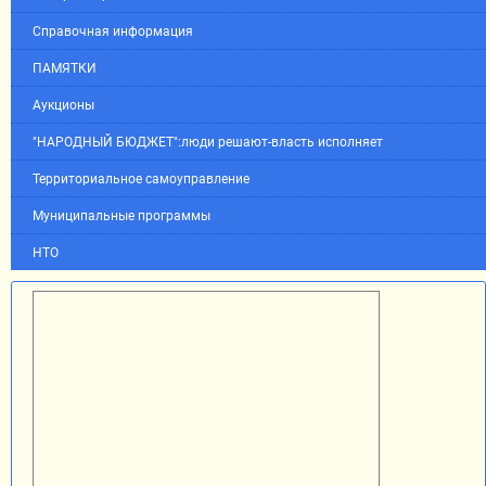
Справочная информация
ПАМЯТКИ
Аукционы
"НАРОДНЫЙ БЮДЖЕТ":люди решают-власть исполняет
Территориальное самоуправление
Муниципальные программы
НТО