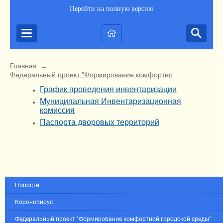
Перейти на полную версию
Главная
→
Федеральный проект "Формирование комфортной городской ср
График проведения инвентаризации
Муниципальная Инвентаризационная
комиссия
Паспорта дворовых территорий
Новости
Короновирус
Федеральный проект "Формирование комфортной городской среды"