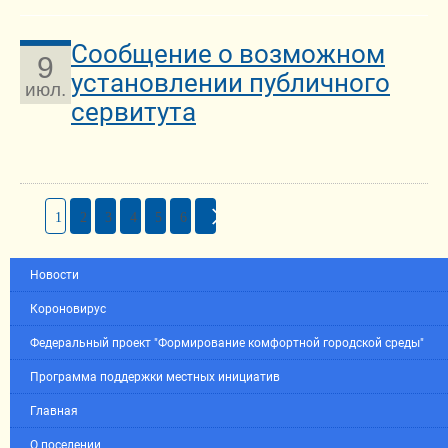
Сообщение о возможном
9
установлении публичного
июл.
сервитута
1
2
3
4
5
6
Новости
Короновирус
Федеральный проект "Формирование комфортной городской среды"
Программа поддержки местных инициатив
Главная
О поселении