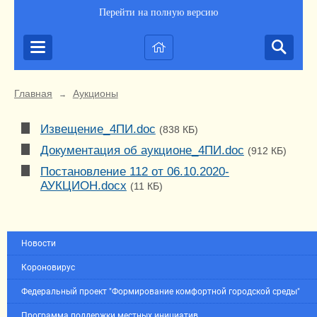
Перейти на полную версию
Главная
Аукционы
→
Извещение_4ПИ.doc
(838 КБ)
Документация об аукционе_4ПИ.doc
(912 КБ)
Постановление 112 от 06.10.2020-
АУКЦИОН.docx
(11 КБ)
Новости
Короновирус
Федеральный проект "Формирование комфортной городской среды"
Программа поддержки местных инициатив