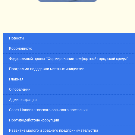
Новости
Короновирус
Федеральный проект "Формирование комфортной городской среды"
Программа поддержки местных инициатив
Главная
О поселении
Администрация
Совет Нововилговского сельского поселения
Противодействие коррупции
Развитие малого и среднего предпринимательства