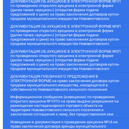
ДОКУМЕНТАЦИЯ ОБ АУКЦИОНЕ В ЭЛЕКТРОННОЙ ФОРМЕ №1П
по проведению открытого аукциона в электронной форме
(далее также «аукцион») (открытая форма подачи
предложений о цене) на право заключения договоров купли-
продажи муниципального имущества Нововилговского
ДОКУМЕНТАЦИЯ ОБ АУКЦИОНЕ В ЭЛЕКТРОННОЙ ФОРМЕ №3П
по проведению открытого аукциона в электронной форме
(далее также «аукцион») (открытая форма подачи
предложений о цене) на право заключения договоров купли-
продажи муниципального имущества Нововилговского
ДОКУМЕНТАЦИЯ ОБ АУКЦИОНЕ В ЭЛЕКТРОННОЙ ФОРМЕ №2П
по проведению открытого аукциона в электронной форме
(далее также «аукцион») (открытая форма подачи
предложений о цене) на право заключения договоров купли-
продажи муниципального имущества Нововилговского
ДОКУМЕНТАЦИЯ ПУБЛИЧНОГО ПРЕДЛОЖЕНИЯ В
ЭЛЕКТРОННОЙ ФОРМЕ на право заключения договора купли-
продажи муниципального имущества, находящегося в
собственности Нововилговского сельского поселения:
Информационное сообщение (извещение) по проведению
открытого аукциона №1НТО на право выдачи разрешения на
размещение нестационарного торгового объекта на
территории Нововилговского сельского поселения и
заключения соглашения к нему, без предоставления зем
Извещение и документация о проведении аукциона №1А на
право заключения договора аренды муниципального