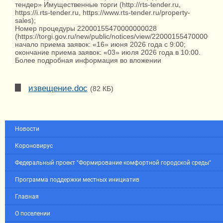
тендер» Имущественные торги (http://rts-tender.ru,
https://i.rts-tender.ru, https://www.rts-tender.ru/property-
sales);
Номер процедуры 22000155470000000028
(https://torgi.gov.ru/new/public/notices/view/22000155470000000
начало приема заявок: «16» июня 2026 года с 9:00;
окончание приема заявок: «03» июля 2026 года в 10:00.
Более подробная информация во вложении
извещение.doc
(82 КБ)
Новости
Короновирус
Федеральный проект "Формирование комфортной городской среды"
Программа поддержки местных инициатив
Главная
О поселении