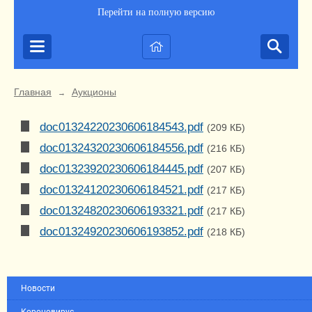
Перейти на полную версию
Главная
Аукционы
→
doc01324220230606184543.pdf
(209 КБ)
doc01324320230606184556.pdf
(216 КБ)
doc01323920230606184445.pdf
(207 КБ)
doc01324120230606184521.pdf
(217 КБ)
doc01324820230606193321.pdf
(217 КБ)
doc01324920230606193852.pdf
(218 КБ)
Новости