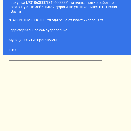
закупки №0106300013426000001 на выполнение работ по
ремонту автомобильной дороги по ул. Школьная в п. Новая
Вилга
"НАРОДНЫЙ БЮДЖЕТ":люди решают-власть исполняет
Территориальное самоуправление
Муниципальные программы
НТО