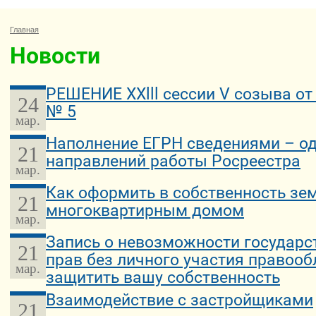
Главная
Новости
РЕШЕНИЕ XXlll сессии V созыва от
24
№ 5
мар.
Наполнение ЕГРН сведениями – о
21
направлений работы Росреестра
мар.
Как оформить в собственность зе
21
многоквартирным домом
мар.
Запись о невозможности государс
21
прав без личного участия правоо
мар.
защитить вашу собственность
Взаимодействие с застройщиками
21