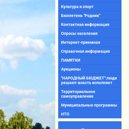
Культура и спорт
Бюллетень "Родник"
Контактная информация
Опросы населения
Интернет-приемная
Справочная информация
ПАМЯТКИ
Аукционы
"НАРОДНЫЙ БЮДЖЕТ":люди
решают-власть исполняет
Территориальное
самоуправление
Муниципальные программы
НТО