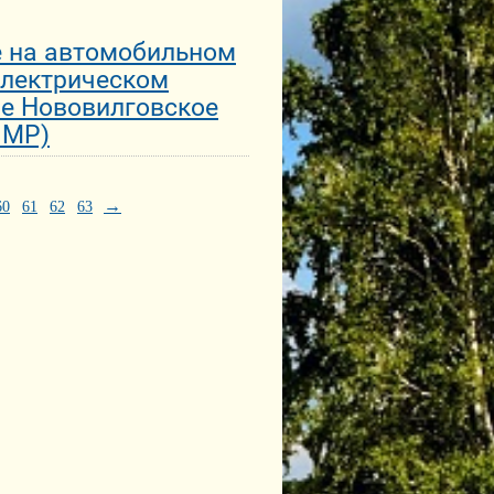
е на автомобильном
электрическом
ве Нововилговское
 МР)
→
60
61
62
63