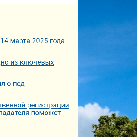
 14 марта 2025 года
дно из ключевых
млю под
твенной регистрации
бладателя поможет