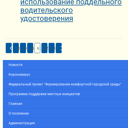
использование поддельного
водительского
удостоверения
58
59
60
61
62
63
Новости
Короновирус
Федеральный проект "Формирование комфортной городской среды"
Программа поддержки местных инициатив
Главная
О поселении
Администрация