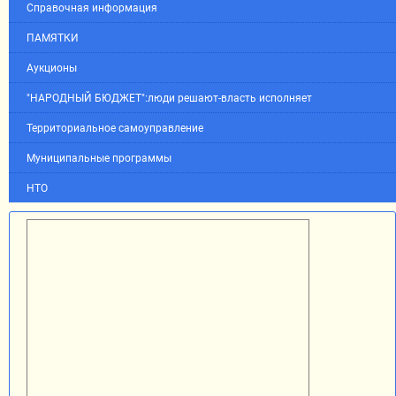
Справочная информация
ПАМЯТКИ
Аукционы
"НАРОДНЫЙ БЮДЖЕТ":люди решают-власть исполняет
Территориальное самоуправление
Муниципальные программы
НТО