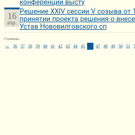
конференции высту
Решение XXIV сессии V созыва от 1
16
принятии проекта решения о внес
апр.
Устав Нововилговского сп
Страницы:
←
36
37
38
39
40
41
42
43
44
45
46
47
48
49
50
51