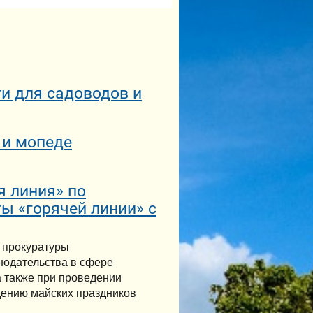
и для садоводов и
 и мопеде
я линия» по
ы «горячей линии» с
 прокуратуры
нодательства в сфере
а также при проведении
дению майских праздников