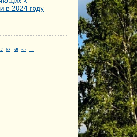
яющих к
 в 2024 году
→
57
58
59
60