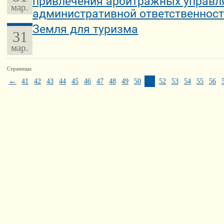
привлечения арбитражных управл
мар.
административной ответственности
Земля для туризма
31
мар.
Страницы:
←
41
42
43
44
45
46
47
48
49
50
51
52
53
54
55
56