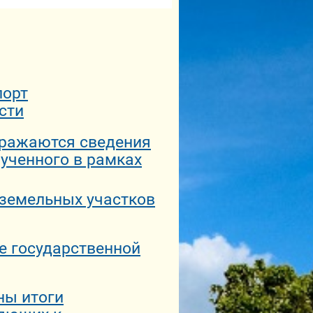
порт
сти
бражаются сведения
лученного в рамках
 земельных участков
е государственной
ны итоги