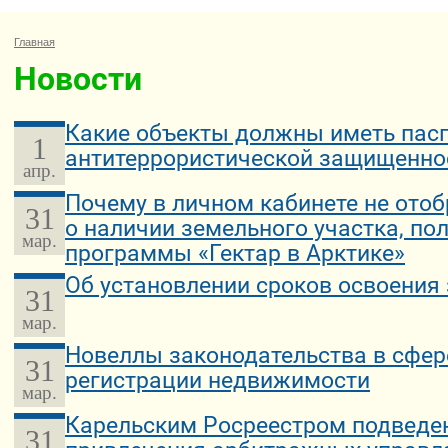
Главная
Новости
Какие объекты должны иметь пас
1
антитеррористической защищенно
апр.
Почему в личном кабинете не ото
31
о наличии земельного участка, по
мар.
программы «Гектар в Арктике»
Об установлении сроков освоения
31
мар.
Новеллы законодательства в сфер
31
регистрации недвижимости
мар.
Карельским Росреестром подведе
31