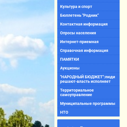
Культура и спорт
Бюллетень "Родник"
Контактная информация
Опросы населения
Интернет-приемная
Справочная информация
ПАМЯТКИ
Аукционы
"НАРОДНЫЙ БЮДЖЕТ":люди
решают-власть исполняет
Территориальное
самоуправление
Муниципальные программы
НТО