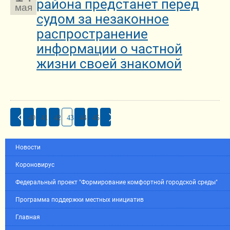
района предстанет перед
мая
судом за незаконное
распространение
информации о частной
жизни своей знакомой
40
41
42
43
44
45
Новости
Короновирус
Федеральный проект "Формирование комфортной городской среды"
Программа поддержки местных инициатив
Главная