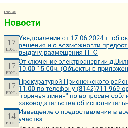
Главная
Новости
Уведомление от 17.06.2024 г. об 
17
решения и о возможности предост
июн.
выдачу размещения НТО
Отключение электроэнергии д.Вилга
17
10.00-15.00ч. (Объекты в приложе
июн.
Прокуратурой Прионежского района
17
11.00 по телефону (8142)711-969 
июн.
"горячая линия" по вопросам соб
законодательства об исполнитель
Извещение о предоставлении в ар
14
участка
июн.
Извещение о предоставлении в аренду земельного