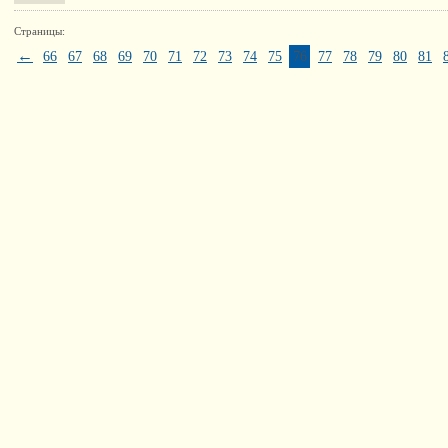
Страницы:
←
66
67
68
69
70
71
72
73
74
75
76
77
78
79
80
81