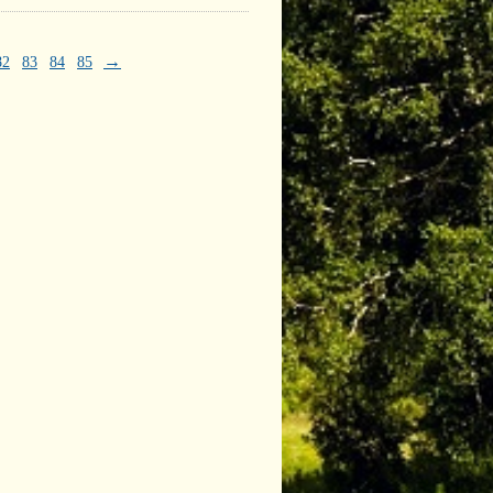
→
82
83
84
85