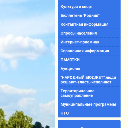
Культура и спорт
Бюллетень "Родник"
Контактная информация
Опросы населения
Интернет-приемная
Справочная информация
ПАМЯТКИ
Аукционы
"НАРОДНЫЙ БЮДЖЕТ":люди
решают-власть исполняет
Территориальное
самоуправление
Муниципальные программы
НТО