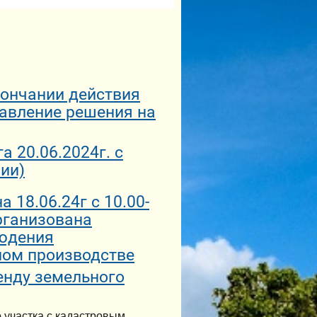
окончании действия
авление решения на
 20.06.2024г. с
нии)
 18.06.24г с 10.00-
организована
людения
ном производстве
енду земельного
 участка с кадастровым