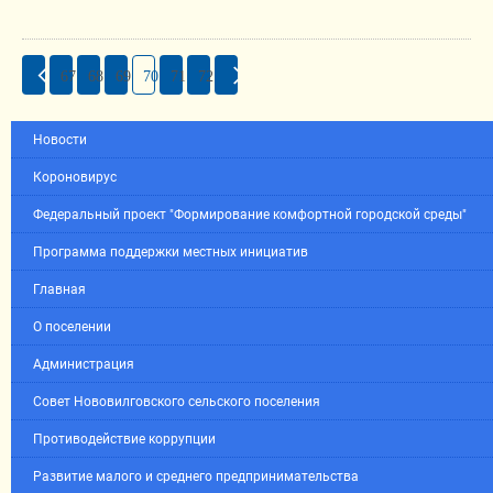
67
68
69
70
71
72
Новости
Короновирус
Федеральный проект "Формирование комфортной городской среды"
Программа поддержки местных инициатив
Главная
О поселении
Администрация
Совет Нововилговского сельского поселения
Противодействие коррупции
Развитие малого и среднего предпринимательства