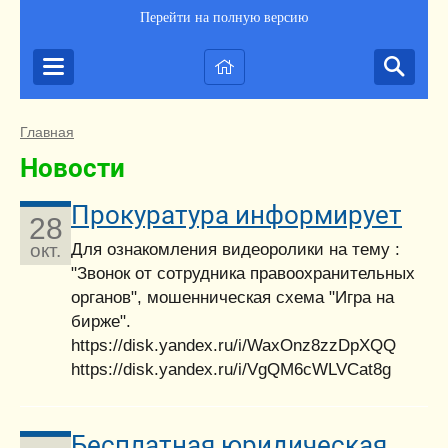
Перейти на полную версию
Главная
Новости
Прокуратура информирует
28
Для ознакомления видеоролики на тему :
окт.
"Звонок от сотрудника правоохранительных
органов", мошенническая схема "Игра на
бирже".
https://disk.yandex.ru/i/WaxOnz8zzDpXQQ
https://disk.yandex.ru/i/VgQM6cWLVCat8g
Бесплатная юридическая