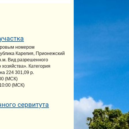
участка
стровым номером
публика Карелия, Прионежский
кв.м. Вид разрешенного
 хозяйства». Категория
а 224 301,09 р.
00 (МСК)
10:00 (МСК)
ного сервитута