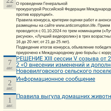
22
О проведении Генеральной
авг.
прокуратурой Российской Федерации Международн
против коррупции!».
Правила конкурса, критерии оценки работ и ано
размещены на сайте www.anticorruption.life. Прием
проводится с 01.10.2024 по трем номинациям («Л
рисунок», «Лучший видеоролик») в трех возрастных 
16 до 20 лет; от 21 до 25 лет).
Подведение итогов конкурса, объявление победит
приурочено к Международному дню борьбы с корру
РЕШЕНИЕ XIII сессии V созыва от 
7
2 «О внесении изменений и дополн
авг.
Нововилговского сельского посел
Информационное сообщение
2
авг.
Правила выгула домашних живот
1
авг.