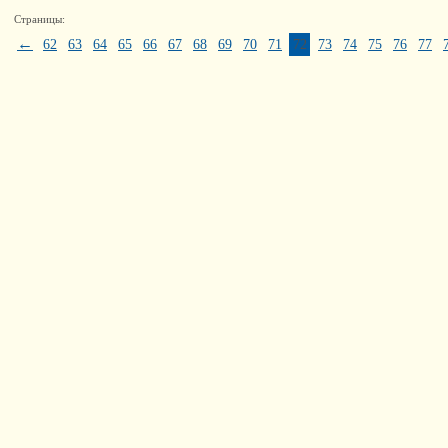
Страницы:
←
62
63
64
65
66
67
68
69
70
71
72
73
74
75
76
77