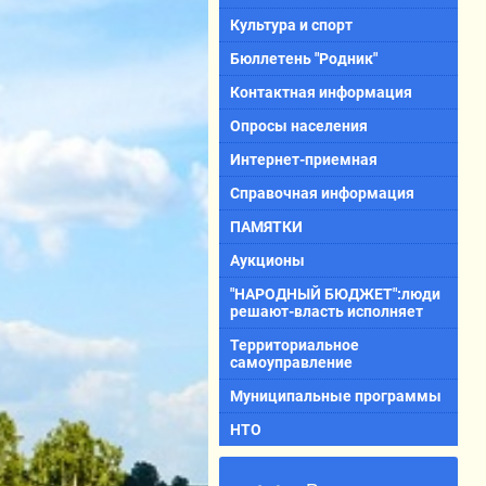
Культура и спорт
Бюллетень "Родник"
Контактная информация
Опросы населения
Интернет-приемная
Справочная информация
ПАМЯТКИ
Аукционы
"НАРОДНЫЙ БЮДЖЕТ":люди
решают-власть исполняет
Территориальное
самоуправление
Муниципальные программы
НТО