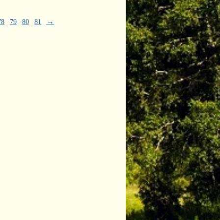
→
78
79
80
81