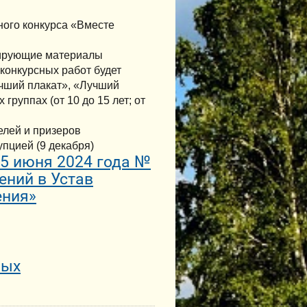
ого конкурса «Вместе
нсирующие материалы
 конкурсных работ будет
учший плакат», «Лучший
группах (от 10 до 15 лет; от
елей и призеров
пцией (9 декабря)
25 июня 2024 года №
ений в Устав
ения»
ных