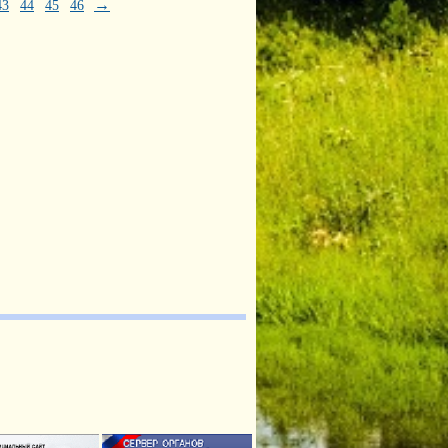
→
43
44
45
46