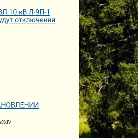
Л 10 кВ Л-9П-1
будут отключения
АНОВЛЕНИИ
yzXdV