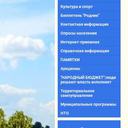
Культура и спорт
Бюллетень "Родник"
Контактная информация
Опросы населения
Интернет-приемная
Справочная информация
ПАМЯТКИ
Аукционы
"НАРОДНЫЙ БЮДЖЕТ":люди
решают-власть исполняет
Территориальное
самоуправление
Муниципальные программы
НТО