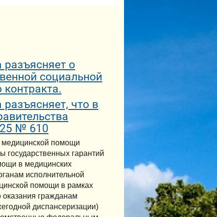
 разъясняет о
твенной социальной
 контракта.
разъясняет, что в
равительства
025 № 610
я медицинской помощи
ы государственных гарантий
мощи в медицинских
рганам исполнительной
ицинской помощи в рамках
о оказания гражданам
жегодной диспансеризации)