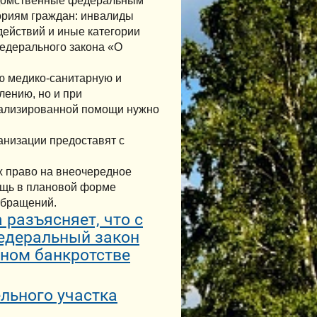
едомственные федеральным
ориям граждан: инвалиды
ействий и иные категории
Федерального закона «О
ю медико-санитарную и
лению, но и при
иализированной помощи нужно
низации предоставят с
х право на внеочередное
ощь в плановой форме
обращений.
разъясняет, что с
Федеральный закон
бном банкротстве
льного участка