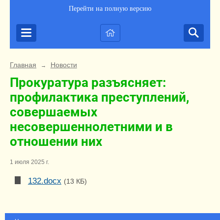
Перейти на полную версию
Главная
Новости
→
Прокуратура разъясняет:
профилактика преступлений,
совершаемых
несовершеннолетними и в
отношении них
1 июля 2025 г.
132.docx
(13 КБ)