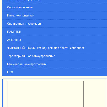
Опросы населения
Интернет-приемная
Справочная информация
ПАМЯТКИ
Аукционы
"НАРОДНЫЙ БЮДЖЕТ":люди решают-власть исполняет
Территориальное самоуправление
Муниципальные программы
НТО