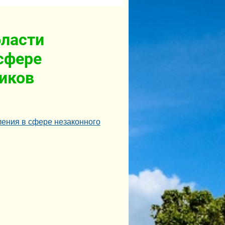
бласти
сфере
тиков
ления в сфере незаконного