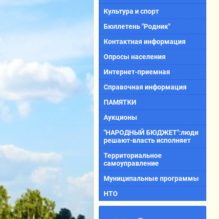
Культура и спорт
Бюллетень "Родник"
Контактная информация
Опросы населения
Интернет-приемная
Справочная информация
ПАМЯТКИ
Аукционы
"НАРОДНЫЙ БЮДЖЕТ":люди
решают-власть исполняет
Территориальное
самоуправление
Муниципальные программы
НТО