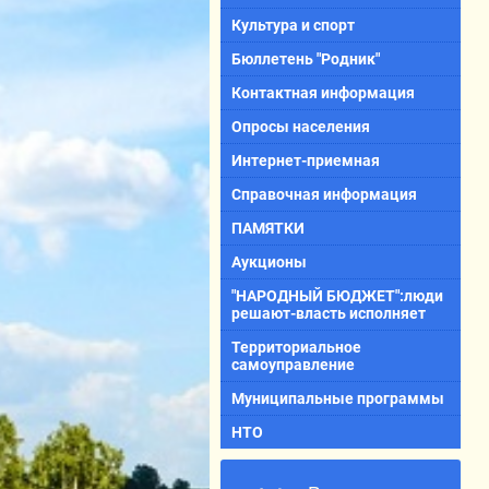
Культура и спорт
Бюллетень "Родник"
Контактная информация
Опросы населения
Интернет-приемная
Справочная информация
ПАМЯТКИ
Аукционы
"НАРОДНЫЙ БЮДЖЕТ":люди
решают-власть исполняет
Территориальное
самоуправление
Муниципальные программы
НТО