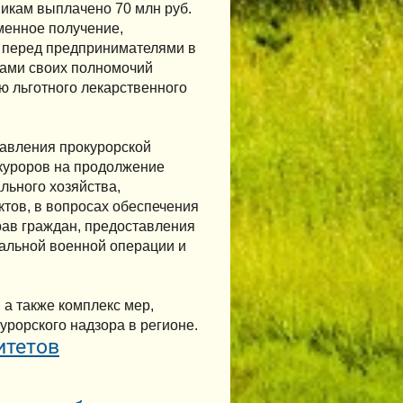
икам выплачено 70 млн руб.
менное получение,
 перед предпринимателями в
рами своих полномочий
 льготного лекарственного
равления прокурорской
куроров на продолжение
льного хозяйства,
тов, в вопросах обеспечения
рав граждан, предоставления
альной военной операции и
 а также комплекс мер,
рорского надзора в регионе.
итетов