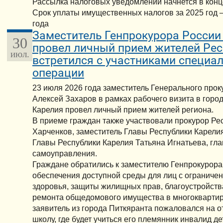
Рассылка налоговых уведомлений начнется в конце
Срок уплаты имущественных налогов за 2025 год –
года
Заместитель Генпрокурора России
30
провел личный прием жителей Рес
июл.
встретился с участниками специа
операции
23 июля 2026 года заместитель Генерального про
Алексей Захаров в рамках рабочего визита в горо
Карелия провел личный прием жителей региона.
В приеме граждан также участвовали прокурор Ре
Харченков, заместитель Главы Республики Карели
Главы Республики Карелия Татьяна Игнатьева, гл
самоуправления.
Граждане обратились к заместителю Генпрокурора
обеспечения доступной среды для лиц с огранич
здоровья, защиты жилищных прав, благоустройст
ремонта общедомового имущества в многоквартир
заявитель из города Питкяранта пожаловался на от
школу, где будет учиться его племянник инвалид д