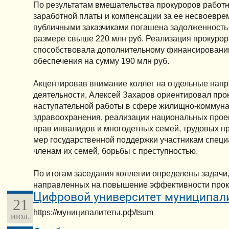
По результатам вмешательства прокуроров работн
заработной платы и компенсации за ее несвоевре
публичными заказчиками погашена задолженность
размере свыше 220 млн руб. Реализация прокуро
способствовала дополнительному финансированию
обеспечения на сумму 190 млн руб.
Акцентировав внимание коллег на отдельные нап
деятельности, Алексей Захаров ориентировал про
наступательной работы в сфере жилищно-коммуна
здравоохранения, реализации национальных проек
прав инвалидов и многодетных семей, трудовых п
мер государственной поддержки участникам специ
членам их семей, борьбы с преступностью.
По итогам заседания коллегии определены задачи,
направленных на повышение эффективности проку
Цифровой университет муниципал
21
https://муниципалитеты.рф/tsum
июл.