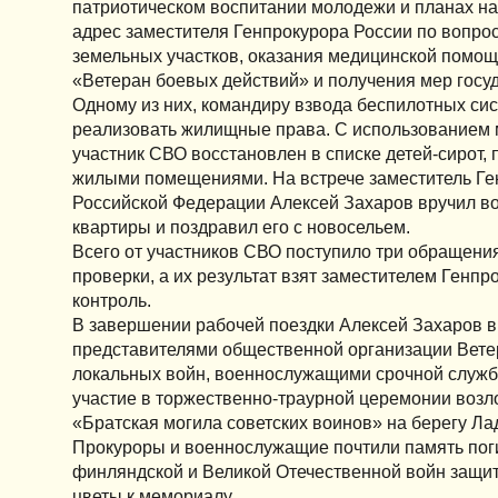
патриотическом воспитании молодежи и планах на 
адрес заместителя Генпрокурора России по вопро
земельных участков, оказания медицинской помощ
«Ветеран боевых действий» и получения мер госу
Одному из них, командиру взвода беспилотных си
реализовать жилищные права. С использованием
участник СВО восстановлен в списке детей-сирот
жилыми помещениями. На встрече заместитель Ге
Российской Федерации Алексей Захаров вручил в
квартиры и поздравил его с новосельем.
Всего от участников СВО поступило три обращени
проверки, а их результат взят заместителем Генп
контроль.
В завершении рабочей поездки Алексей Захаров в
представителями общественной организации Вете
локальных войн, военнослужащими срочной служ
участие в торжественно-траурной церемонии возл
«Братская могила советских воинов» на берегу Ла
Прокуроры и военнослужащие почтили память поги
финляндской и Великой Отечественной войн защи
цветы к мемориалу.