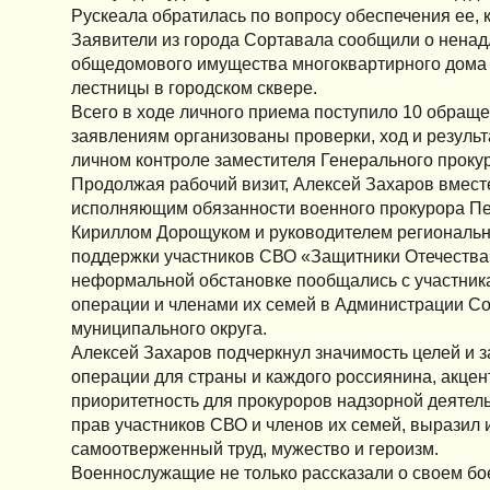
Рускеала обратилась по вопросу обеспечения ее, 
Заявители из города Сортавала сообщили о нен
общедомового имущества многоквартирного дома 
лестницы в городском сквере.
Всего в ходе личного приема поступило 10 обраще
заявлениям организованы проверки, ход и результ
личном контроле заместителя Генерального проку
Продолжая рабочий визит, Алексей Захаров вмест
исполняющим обязанности военного прокурора Пе
Кириллом Дорощуком и руководителем региональ
поддержки участников СВО «Защитники Отечества
неформальной обстановке пообщались с участник
операции и членами их семей в Администрации С
муниципального округа.
Алексей Захаров подчеркнул значимость целей и 
операции для страны и каждого россиянина, акце
приоритетность для прокуроров надзорной деятел
прав участников СВО и членов их семей, выразил 
самоотверженный труд, мужество и героизм.
Военнослужащие не только рассказали о своем бое