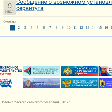
Сообщение о возможном установл
9
сервитута
июл.
Страницы:
1
2
3
4
5
6
7
8
9
10
11
12
13
14
15
16
ововилговского сельского поселения, 2017г.