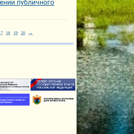
ении публичного
→
17
18
19
20