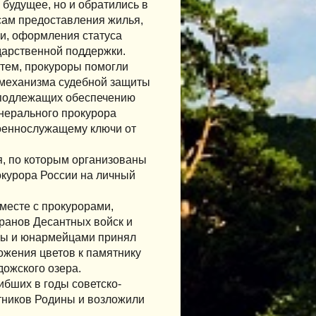
будущее, но и обратились в
сам предоставления жилья,
и, оформления статуса
дарственной поддержки.
стем, прокуроры помогли
 механизма судебной защиты
, подлежащих обеспечению
нерального прокурора
оеннослужащему ключи от
я, по которым организованы
рокурора России на личный
месте с прокурорами,
ранов Десантных войск и
бы и юнармейцами принял
ожения цветов к памятнику
дожского озера.
бших в годы советско-
тников Родины и возложили