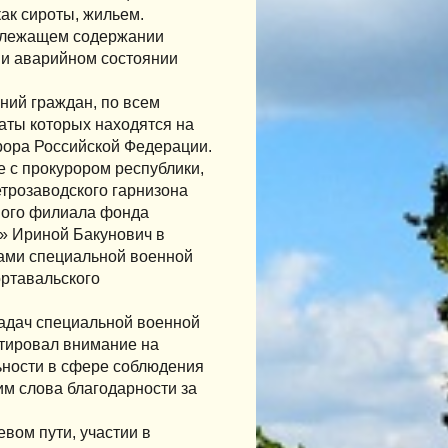
как сироты, жильем.
адлежащем содержании
и аварийном состоянии
ний граждан, по всем
аты которых находятся на
рора Российской Федерации.
е с прокурором республики,
трозаводского гарнизона
ного филиала фонда
» Ириной Бакунович в
ами специальной военной
ортавальского
задач специальной военной
нтировал внимание на
ьности в сфере соблюдения
им слова благодарности за
вом пути, участии в