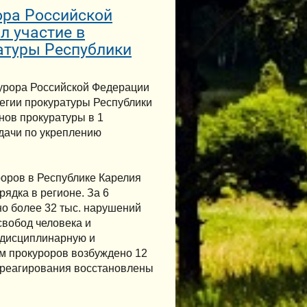
ора Российской
л участие в
атуры Республики
курора Российской Федерации
легии прокуратуры Республики
нов прокуратуры в 1
дачи по укреплению
роров в Республике Карелия
ядка в регионе. За 6
о более 32 тыс. нарушений
 свобод человека и
 дисциплинарную и
м прокуроров возбуждено 12
 реагирования восстановлены