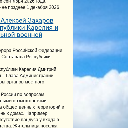
 сентября 2026 года.
 не позднее 1 декабря 2026
 Алексей Захаров
публики Карелия и
льной военной
курора Российской Федерации
д Сортавала Республики
спублики Карелия Дмитрий
я – Глава Администрации
авы органов местного
 России по вопросам
енными возможностями
ва общественных территорий и
ных домах. Например,
сутствие пандуса у входа в
етства. Жительница поселка