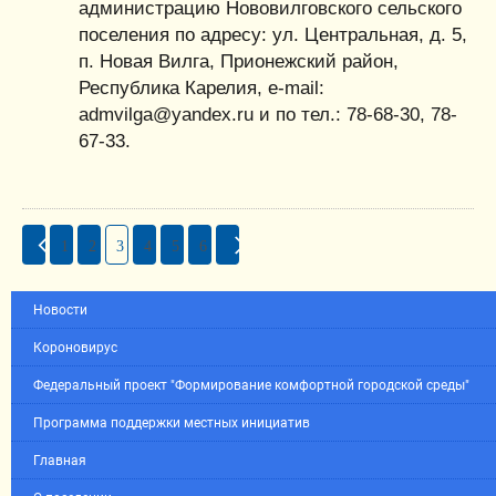
администрацию Нововилговского сельского
поселения по адресу: ул. Центральная, д. 5,
п. Новая Вилга, Прионежский район,
Республика Карелия, е-mail:
admvilga@yandex.ru и по тел.: 78-68-30, 78-
67-33.
1
2
3
4
5
6
Новости
Короновирус
Федеральный проект "Формирование комфортной городской среды"
Программа поддержки местных инициатив
Главная