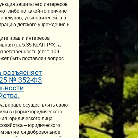
ункция защиты его интересов
уют либо по какой-то причине
опекунов, усыновителей, а в
страцию детского учреждения и
ите прав и интересов
ная (ст. 5.35 КоАП РФ), а
ветственность (ст.ст. 109,
ожет быть поставлен вопрос
а разъясняет
025 № 352-ФЗ
льности
йства.
ва вправе осуществлять свою
 или в форме юридического
ния юридического лица
хозяйства – юридического
ом является добровольное