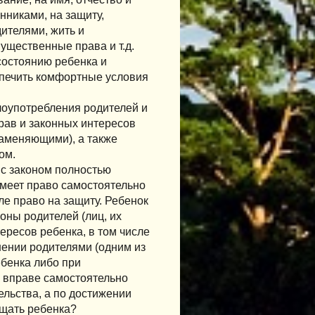
никами, на защиту,
ителями, жить и
ущественные права и т.д.
состоянию ребенка и
печить комфортные условия
лоупотребления родителей и
рав и законных интересов
заменяющими), а также
ом.
с законом полностью
меет право самостоятельно
ле право на защиту. Ребенок
оны родителей (лиц, их
ересов ребенка, в том числе
ении родителями (одним из
ебенка либо при
 вправе самостоятельно
ельства, а по достижении
ищать ребенка?