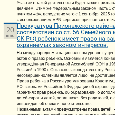
Участие в такой деятельности будет также призна
деянием. Этим же Федеральным законом часть 1 с
пунктом «ф», вследствие чего с 1 сентября 2025 
с использованием VPN-сервисов признается отяг
Прокуратура Прионежского района
20
соответствии со ст. 56 Семейного 
янв.
СК РФ) ребенок имеет право на за
охраняемых законом интересов.
На международном и национальном уровне сущес
актов о правах ребёнка. Основным является Конве
утверждённая Генеральной Ассамблеей ООН в 198
Россией в 1990 г. Согласно законодательству Рос
несовершеннолетним является лицо, не достигшее 
Права ребенка в России урегулированы Конститу
РФ, законами Российской Федерации об охране зд
гарантиях прав ребенка, об образовании, о допол
детей-сирот и детей, оставшихся без родителей, о
инвалидов, об опеке и попечительстве.
Названными актами предусмотрены права детей: н
оказание медицинской помощи, на жилье и образов