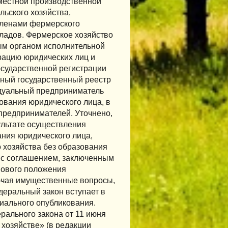
местной производственной
льского хозяйства,
членами фермерского
ладов. Фермерское хозяйство
ым органом исполнительной
рацию юридических лиц и
осударственной регистрации
иный государственный реестр
идуальный предприниматель
ования юридического лица, в
предпринимателей. Уточнено,
ультате осуществления
ания юридического лица,
хозяйства без образования
и с соглашением, заключенным
вового положения
лючая имущественные вопросы,
деральный закон вступает в
циального опубликования.
рального закона от 11 июня
хозяйстве» (в редакции