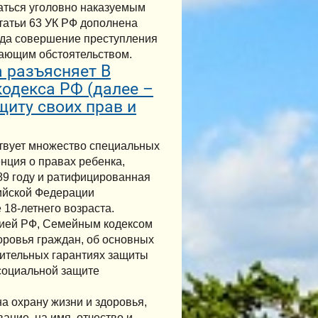
ваться уголовно наказуемым
татьи 63 УК РФ дополнена
года совершение преступления
чающим обстоятельством.
 разъясняет В
кодекса РФ (далее –
щиту своих прав и
твует множество специальных
нция о правах ребенка,
9 году и ратифицированная
сийской Федерации
18-летнего возраста.
цией РФ, Семейным кодексом
оровья граждан, об основных
нительных гарантиях защиты
 социальной защите
а охрану жизни и здоровья,
ание, на имя, отчество и