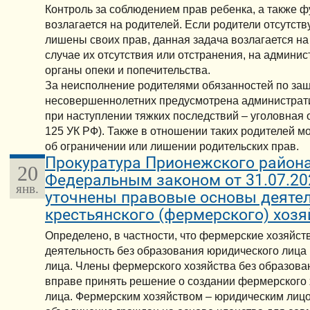
Контроль за соблюдением прав ребенка, а также ф
возлагается на родителей. Если родители отсутств
лишены своих прав, данная задача возлагается на 
случае их отсутствия или отстранения, на админи
органы опеки и попечительства.
За неисполнение родителями обязанностей по защ
несовершеннолетних предусмотрена административ
при наступлении тяжких последствий – уголовная от
125 УК РФ). Также в отношении таких родителей м
об ограничении или лишении родительских прав.
Прокуратура Прионежского район
20
Федеральным законом от 31.07.2
янв.
уточнены правовые основы деяте
крестьянского (фермерского) хозя
Определено, в частности, что фермерские хозяйст
деятельность без образования юридического лица
лица. Члены фермерского хозяйства без образова
вправе принять решение о создании фермерского 
лица. Фермерским хозяйством – юридическим лиц