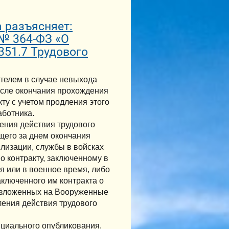
 разъясняет:
 № 364-ФЗ «О
351.7 Трудового
ателем в случае невыхода
после окончания прохождения
ту с учетом продления этого
аботника.
ления действия трудового
щего за днем окончания
лизации, службы в войсках
о контракту, заключенному в
я или в военное время, либо
аключенного им контракта о
озложенных на Вооруженные
ления действия трудового
ициального опубликования.