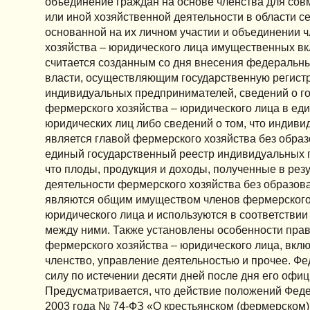
объединение граждан на основе членства для сов
или иной хозяйственной деятельности в области се
основанной на их личном участии и объединении 
хозяйства – юридического лица имущественных вк
считается созданным со дня внесения федеральн
власти, осуществляющим государственную регист
индивидуальных предпринимателей, сведений о г
фермерского хозяйства – юридического лица в ед
юридических лиц либо сведений о том, что индив
является главой фермерского хозяйства без образ
единый государственный реестр индивидуальных 
что плоды, продукция и доходы, полученные в рез
деятельности фермерского хозяйства без образов
являются общим имуществом членов фермерского 
юридического лица и используются в соответстви
между ними. Также установлены особенности пра
фермерского хозяйства – юридического лица, вк
членство, управление деятельностью и прочее. Фе
силу по истечении десяти дней после дня его офи
Предусматривается, что действие положений Феде
2003 года № 74-ФЗ «О крестьянском (фермерском) 