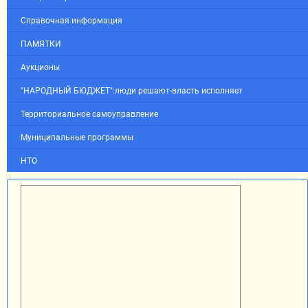
Справочная информация
ПАМЯТКИ
Аукционы
"НАРОДНЫЙ БЮДЖЕТ":люди решают-власть исполняет
Территориальное самоуправление
Муниципальные программы
НТО