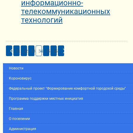
информационно-
телекоммуникационных
технологий
31
32
33
34
35
36
Новости
Короновирус
Федеральный проект "Формирование комфортной городской среды"
Программа поддержки местных инициатив
Главная
О поселении
Администрация