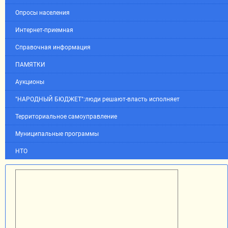
Опросы населения
Интернет-приемная
Справочная информация
ПАМЯТКИ
Аукционы
"НАРОДНЫЙ БЮДЖЕТ":люди решают-власть исполняет
Территориальное самоуправление
Муниципальные программы
НТО