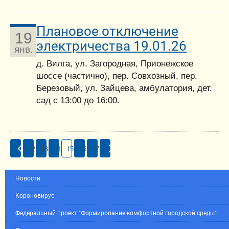
Плановое отключение
19
электричества 19.01.26
янв.
д. Вилга, ул. Загородная, Прионежское
шоссе (частично), пер. Совхозный, пер.
Березовый, ул. Зайцева, амбулатория, дет.
сад с 13:00 до 16:00.
12
13
14
15
16
17
Новости
Короновирус
Федеральный проект "Формирование комфортной городской среды"