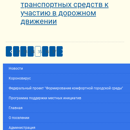
транспортных средств к
участию в дорожном
движении
32
33
34
35
36
37
Новости
Короновирус
Федеральный проект "Формирование комфортной городской среды"
Программа поддержки местных инициатив
Главная
О поселении
Администрация