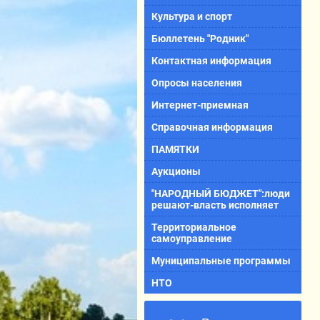
Культура и спорт
Бюллетень "Родник"
Контактная информация
Опросы населения
Интернет-приемная
Справочная информация
ПАМЯТКИ
Аукционы
"НАРОДНЫЙ БЮДЖЕТ":люди
решают-власть исполняет
Территориальное
самоуправление
Муниципальные программы
НТО