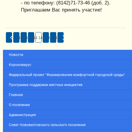
- по телефону: (8142)71-73-46 (доб. 2).
Приглашаем Вас принять участие!
142
143
144
145
146
147
Новости
Короновирус
Федеральный проект "Формирование комфортной городской среды"
Программа поддержки местных инициатив
Главная
О поселении
Администрация
Совет Нововилговского сельского поселения