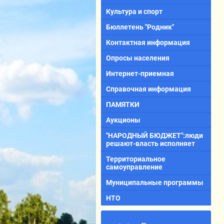
Культура и спорт
Бюллетень "Родник"
Контактная информация
Опросы населения
Интернет-приемная
Справочная информация
ПАМЯТКИ
Аукционы
"НАРОДНЫЙ БЮДЖЕТ":люди
решают-власть исполняет
Территориальное
самоуправление
Муниципальные программы
НТО