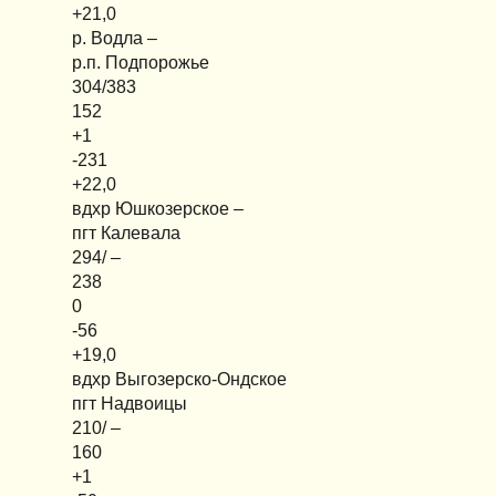
+21,0
р. Водла –
р.п. Подпорожье
304/383
152
+1
-231
+22,0
вдхр Юшкозерское –
пгт Калевала
294/ –
238
0
-56
+19,0
вдхр Выгозерско-Ондское
пгт Надвоицы
210/ –
160
+1