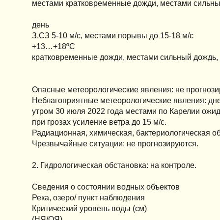
местами кратковременные дожди, местами сильный
день
З,СЗ 5-10 м/с, местами порывы до 15-18 м/с
+13…+18ºС
кратковременные дожди, местами сильный дождь, 
Опасные метеорологические явления: не прогнози
Неблагоприятные метеорологические явления: дне
утром 30 июля 2022 года местами по Карелии ожид
при грозах усиление ветра до 15 м/с.
Радиационная, химическая, бактериологическая об
Чрезвычайные ситуации: не прогнозируются.
2. Гидрологическая обстановка: на контроле.
Сведения о состоянии водных объектов
Река, озеро/ пункт наблюдения
Критический уровень воды (см)
(НЯ/ОЯ)