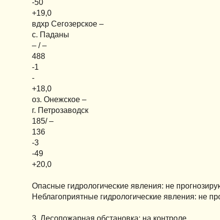
-50
+19,0
вдхр Сегозерское –
с. Паданы
– / –
488
-1
-
+18,0
оз. Онежское –
г. Петрозаводск
185/ –
136
-3
-49
+20,0
Опасные гидрологические явления: не прогнозиру
Неблагоприятные гидрологические явления: не пр
3. Лесопожарная обстановка: на контроле.