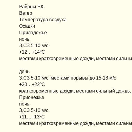
Районы РК
Ветер
Температура воздуха
Осадки
Приладожье
ночь
З,СЗ 5-10 м/с
+12…+14ºС
местами кратковременные дожди, местами сильный
день
З,СЗ 5-10 м/с, местами порывы до 15-18 м/с
+20…+22ºС
кратковременные дожди, местами сильный дождь, 
Прионежье
ночь
З,СЗ 5-10 м/с
+11…+13ºС
местами кратковременные дожди, местами сильный