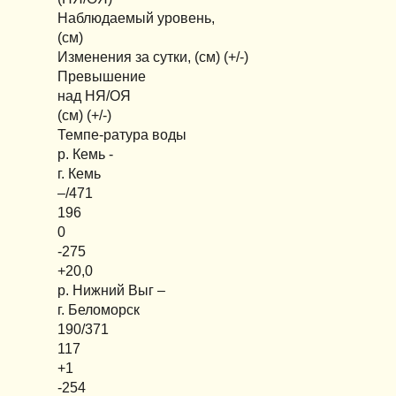
Наблюдаемый уровень,
(см)
Изменения за сутки, (см) (+/-)
Превышение
над НЯ/ОЯ
(см) (+/-)
Темпе-ратура воды
р. Кемь -
г. Кемь
–/471
196
0
-275
+20,0
р. Нижний Выг –
г. Беломорск
190/371
117
+1
-254