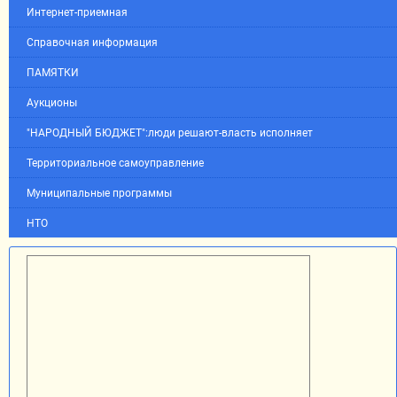
Интернет-приемная
Справочная информация
ПАМЯТКИ
Аукционы
"НАРОДНЫЙ БЮДЖЕТ":люди решают-власть исполняет
Территориальное самоуправление
Муниципальные программы
НТО