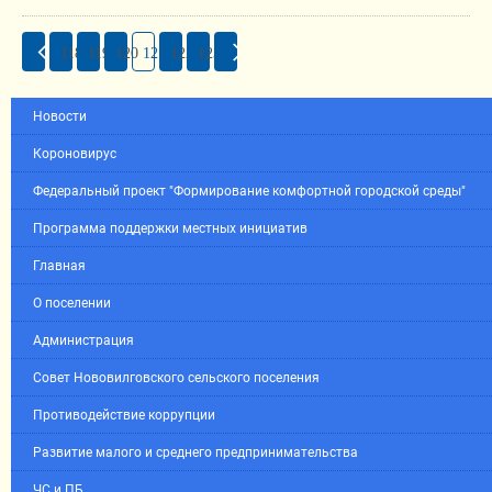
118
119
120
121
122
123
Новости
Короновирус
Федеральный проект "Формирование комфортной городской среды"
Программа поддержки местных инициатив
Главная
О поселении
Администрация
Совет Нововилговского сельского поселения
Противодействие коррупции
Развитие малого и среднего предпринимательства
ЧС и ПБ