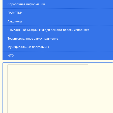
Справочная информация
ПАМЯТКИ
Аукционы
"НАРОДНЫЙ БЮДЖЕТ":люди решают-власть исполняет
Территориальное самоуправление
Муниципальные программы
НТО