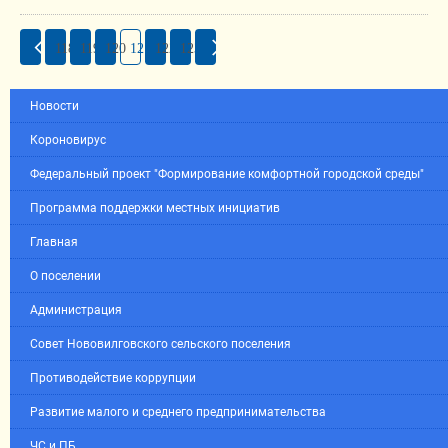
118
119
120
121
122
123
Новости
Короновирус
Федеральный проект "Формирование комфортной городской среды"
Программа поддержки местных инициатив
Главная
О поселении
Администрация
Совет Нововилговского сельского поселения
Противодействие коррупции
Развитие малого и среднего предпринимательства
ЧС и ПБ