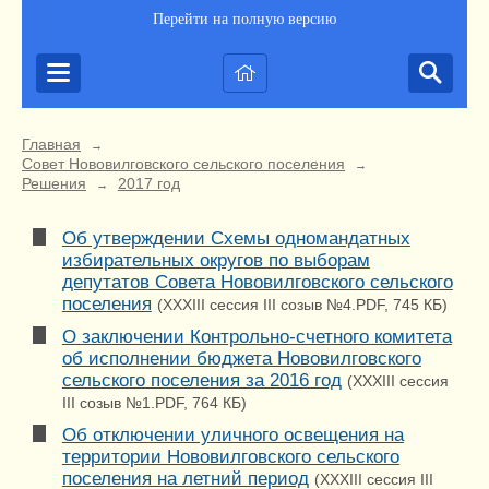
Перейти на полную версию
Главная
→
Совет Нововилговского сельского поселения
→
Решения
2017 год
→
Об утверждении Схемы одномандатных
избирательных округов по выборам
депутатов Совета Нововилговского сельского
поселения
(XXXIII сессия III созыв №4.PDF, 745 КБ)
О заключении Контрольно-счетного комитета
об исполнении бюджета Нововилговского
сельского поселения за 2016 год
(XXXIII сессия
III созыв №1.PDF, 764 КБ)
Об отключении уличного освещения на
территории Нововилговского сельского
поселения на летний период
(XXXIII сессия III