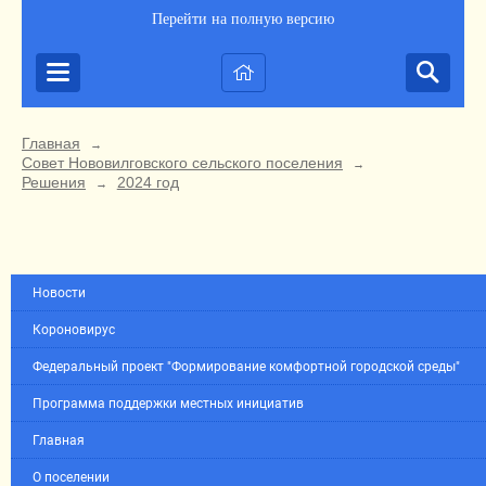
Перейти на полную версию
Главная
→
Совет Нововилговского сельского поселения
→
Решения
2024 год
→
Новости
Короновирус
Федеральный проект "Формирование комфортной городской среды"
Программа поддержки местных инициатив
Главная
О поселении