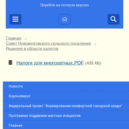
Перейти на полную версию
Главная
→
Совет Нововилговского сельского поселения
→
Решения в области налогов
Налоги для многодетных.PDF
(435 КБ)
Новости
Короновирус
Федеральный проект "Формирование комфортной городской среды"
Программа поддержки местных инициатив
Главная