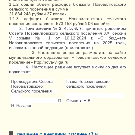
1.1.2 общий объем расходов бюджета Нововилговского
сельского поселения в сумме
21 834 248 рублей 37 копеек.
1.1.3 дефицит бюджета Нововилговского сельского
поселения составляет: 573 153 рублей 06 копейки.
2.
Приложения № 2, 4, 5, 6, 7
, принятые решением
Совета Нововилговского сельского поселения XXI сессии
V созыва № 1 от 10.12.2024 г. «О бюджете
Нововилговского сельского поселения на 2025 год»,
изложить в новой редакции (прилагаются)
3
. Настоящее решение разместить на сайте
муниципального образования «Нововилговское сельское
поселение» http:/nova-vilga.ru
4. Настоящее решение вступает в силу со дня его
подписания.
Председатель Совета
Глава Нововилговского
Нововилговского
сельского поселения
Сельского поселения
П.
Осипова Н.В..
Н. Назаров
решение о внесении изменений и