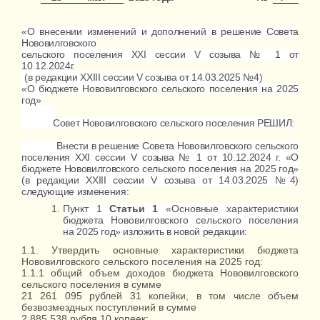
«О внесении изменений и дополнений в решение Совета
Нововилговского
сельского поселения
XXI
сессии
V
созыва № 1 от
10.12.2024г.
(
в редакции XXIII сессии V созыва от 14.03.2025 №4)
«О бюджете Нововилговского сельского поселения на 2025
год»
Совет Нововилговского сельского поселения РЕШИЛ:
Внести
в решение Совета Нововилговского сельского
поселения
XXI
сессии
V
созыва № 1 от 10.12.2024 г. «О
бюджете Нововилговского сельского поселения на 2025 год»
(в редакции XXIII сессии V созыва от 14.03.2025 №4)
следующие изменения:
Пункт 1
Статьи 1
«Основные характеристики
бюджета Нововилговского сельского поселения
на
2025 год» изложить в новой редакции:
1.1. Утвердить основные характеристики бюджета
Нововилговского сельского поселения на 2025 год:
1.1.1 общий объем доходов бюджета Нововилговского
сельского поселения в сумме
21 261 095 рублей 31 копейки, в том числе объем
безвозмездных поступлений в сумме
2 885 538 рубля 10 копеек;