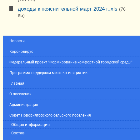
доходы к пояснительной март 2024 г..xls
(76
КБ)
Новости
Короновирус
Федеральный проект "Формирование комфортной городской среды"
Программа поддержки местных инициатив
Главная
О поселении
Администрация
Совет Нововилговского сельского поселения
Общая информация
Состав