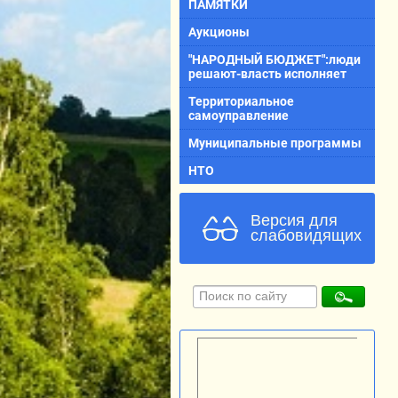
ПАМЯТКИ
Аукционы
"НАРОДНЫЙ БЮДЖЕТ":люди
решают-власть исполняет
Территориальное
самоуправление
Муниципальные программы
НТО
Версия для
слабовидящих