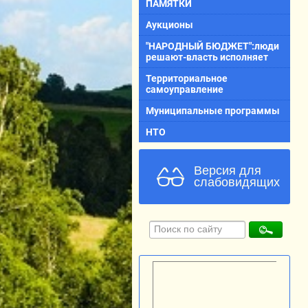
ПАМЯТКИ
Аукционы
"НАРОДНЫЙ БЮДЖЕТ":люди
решают-власть исполняет
Территориальное
самоуправление
Муниципальные программы
НТО
Версия для
слабовидящих