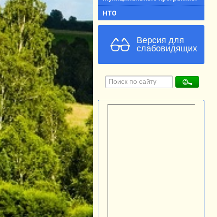
НТО
Версия для
слабовидящих