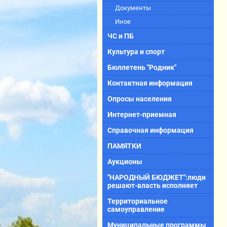
Документы
Иное
ЧС и ПБ
Культура и спорт
Бюллетень "Родник"
Контактная информация
Опросы населения
Интернет-приемная
Справочная информация
ПАМЯТКИ
Аукционы
"НАРОДНЫЙ БЮДЖЕТ":люди
решают-власть исполняет
Территориальное
самоуправление
Муниципальные программы