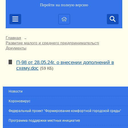
Перейти на полную версию
Главная
→
Развитие малого и среднего предпринимательства
→
Документы
П-98 от 28.05.24г. о внесении дополнений в
схему.doc
(59 КБ)
Новости
Короновирус
Федеральный проект "Формирование комфортной городской среды"
Программа поддержки местных инициатив