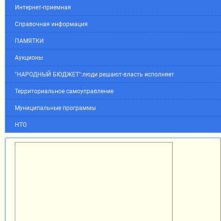
Интернет-приемная
Справочная информация
ПАМЯТКИ
Аукционы
"НАРОДНЫЙ БЮДЖЕТ":люди решают-власть исполняет
Территориальное самоуправление
Муниципальные программы
НТО