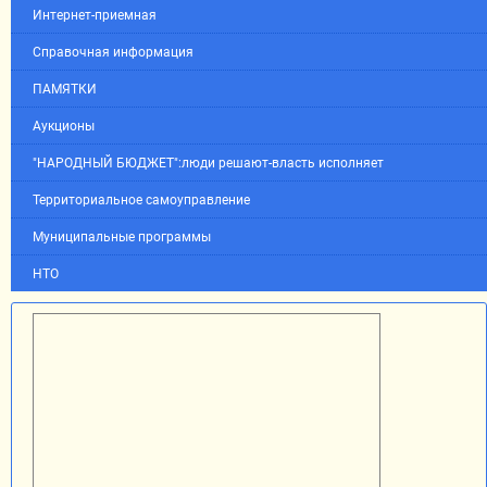
Интернет-приемная
Справочная информация
ПАМЯТКИ
Аукционы
"НАРОДНЫЙ БЮДЖЕТ":люди решают-власть исполняет
Территориальное самоуправление
Муниципальные программы
НТО