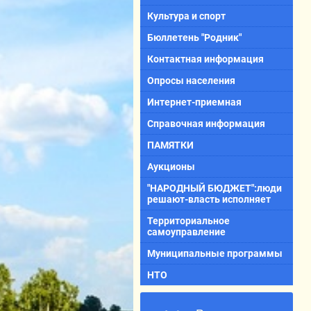
Культура и спорт
Бюллетень "Родник"
Контактная информация
Опросы населения
Интернет-приемная
Справочная информация
ПАМЯТКИ
Аукционы
"НАРОДНЫЙ БЮДЖЕТ":люди
решают-власть исполняет
Территориальное
самоуправление
Муниципальные программы
НТО