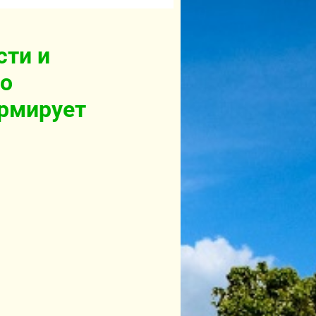
сти и
по
рмирует