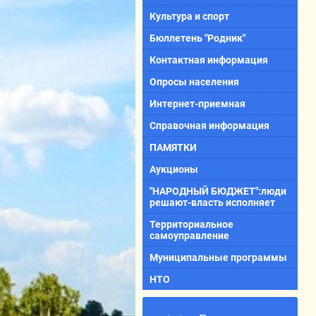
Культура и спорт
Бюллетень "Родник"
Контактная информация
Опросы населения
Интернет-приемная
Справочная информация
ПАМЯТКИ
Аукционы
"НАРОДНЫЙ БЮДЖЕТ":люди
решают-власть исполняет
Территориальное
самоуправление
Муниципальные программы
НТО